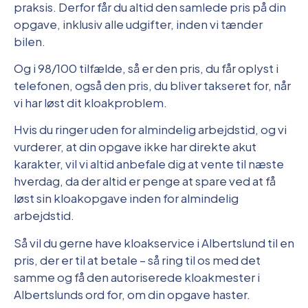
praksis. Derfor får du altid den samlede pris på din
opgave, inklusiv alle udgifter, inden vi tænder
bilen.
Og i 98/100 tilfælde, så er den pris, du får oplyst i
telefonen, også den pris, du bliver takseret for, når
vi har løst dit kloakproblem.
Hvis du ringer uden for almindelig arbejdstid, og vi
vurderer, at din opgave ikke har direkte akut
karakter, vil vi altid anbefale dig at vente til næste
hverdag, da der altid er penge at spare ved at få
løst sin kloakopgave inden for almindelig
arbejdstid.
Så vil du gerne have kloakservice i Albertslund til en
pris, der er til at betale – så ring til os med det
samme og få den autoriserede kloakmester i
Albertslunds ord for, om din opgave haster.