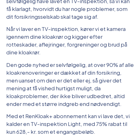
selvfølgelig have lavet en TV-inspektion, så vi kan
få klarlagt, hvorvidt du har nogle problemer, som
dit forsikringsselskab skal tage sig af.
Når vi laver en TV-inspektion, kører vi et kamera
igennem dine kloakrør og kigger efter
rotteskader, aflejringer, forgreninger og brud på
dine kloakrør.
Den gode nyhed er selvfølgelig, at over 90% af alle
kloakrenoveringer er dækket af din forsikring,
men uanset om den er det eller ej, så giver det
mening at få vished hurtigst muligt, da
kloakproblemer, der ikke bliver udbedret, altid
ender med et større indgreb end nødvendigt.
Med et RenKloak+ abonnement kan vi lave det, vi
kalder en TV-inspektion Light, med 75% rabat til
kun 628,- kr. som et engangsbeløb.