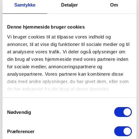
Hvorfor er vi den bedst
Samtykke
Detaljer
Om
bedømte kloakmester i
Albertslund?
Denne hjemmeside bruger cookies
Igennem de sidste 10 år har vi hjulpet mere end
Vi bruger cookies til at tilpasse vores indhold og
20.000 husstande med kloakservice og har derfor
annoncer, til at vise dig funktioner til sociale medier og til
lært lige præcis, hvad vi skal kigge efter, når du har
at analysere vores trafik. Vi deler også oplysninger om
en stoppet kloak, stoppet håndvask eller et
din brug af vores hjemmeside med vores partnere inden
stoppet toilet.
for sociale medier, annonceringspartnere og
Derfor har vi lanceret abonnementet RenKloak+,
analysepartnere. Vores partnere kan kombinere disse
hvor du kan få fri kloakservice året rundt for en fast
data med andre oplysninger, du har givet dem, eller som
lav pris på kun 89,- pr. md.
de har indsamlet fra din brug af deres tjenester.
53 72 05 65
Samtykkevalg
Nødvendig
Præferencer