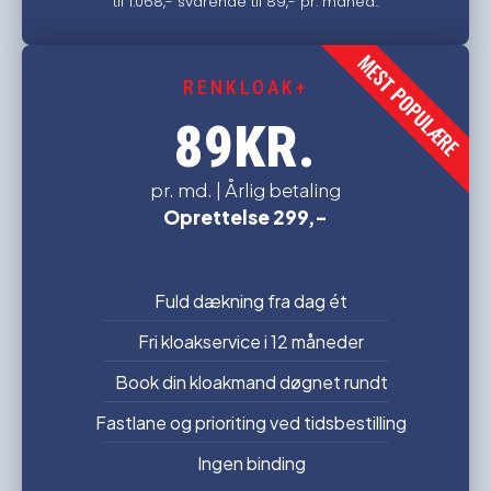
til 1.068,- svarende til 89,- pr. måned..
MEST POPULÆRE
RENKLOAK+
KR.
89
pr. md. | Årlig betaling
Oprettelse 299,-
Fuld dækning fra dag ét
Fri kloakservice i 12 måneder
Book din kloakmand døgnet rundt
Fastlane og prioriting ved tidsbestilling
Ingen binding