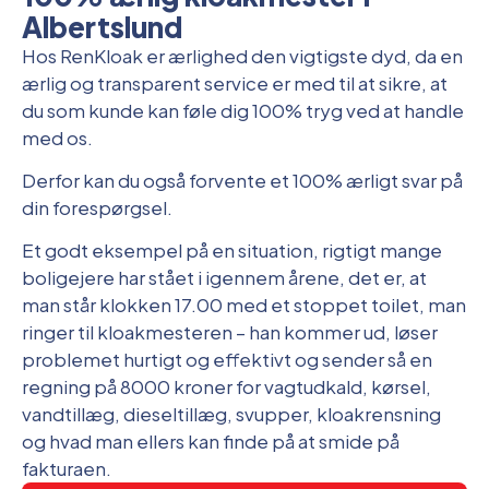
Albertslund
Hos RenKloak er ærlighed den vigtigste dyd, da en
ærlig og transparent service er med til at sikre, at
du som kunde kan føle dig 100% tryg ved at handle
med os.
Derfor kan du også forvente et 100% ærligt svar på
din forespørgsel.
Et godt eksempel på en situation, rigtigt mange
boligejere har stået i igennem årene, det er, at
man står klokken 17.00 med et stoppet toilet, man
ringer til kloakmesteren – han kommer ud, løser
problemet hurtigt og effektivt og sender så en
regning på 8000 kroner for vagtudkald, kørsel,
vandtillæg, dieseltillæg, svupper, kloakrensning
og hvad man ellers kan finde på at smide på
fakturaen.