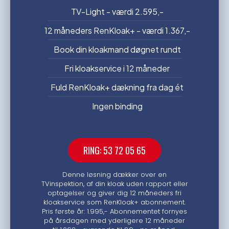
TV-Light - værdi 2.595,-
12 måneders RenKloak+ - værdi 1.367,-
Book din kloakmand døgnet rundt
Fri kloakservice i 12 måneder
Fuld RenKloak+ dækning fra dag ét
Ingen binding
RING: 53 72 05 65
Denne løsning dækker over en
TVinspektion, af din kloak uden rapport eller
optagelser og giver dig 12 måneders fri
kloakservice som RenKloak+ abonnement.
Pris første år: 1.995,- Abonnementet fornyes
på årsdagen med yderligere 12 måneder