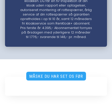
kloakken. Du får en tv-inspektion af din
kloak uden rapport eller optagelser,
autoriseret montering af rottespærrer, årlig
service af din rottespærrer så garantien
opretholdes i op til 10 år, samt 12 måneders
fri kloakservice som RenKloak+ abonnent.
Pris første år: 4.395,- Abonnementet fornyes
på årsdagen med yderligere 12 måneder
til 1.776,- svarende til 148,- pr. måned.
MÅSKE DU HAR SET OS FØR