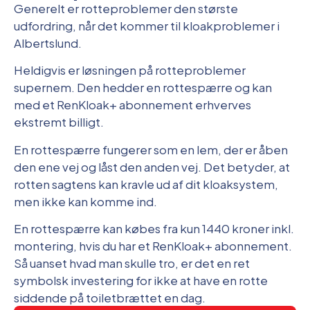
Generelt er rotteproblemer den største
udfordring, når det kommer til kloakproblemer i
Albertslund.
Heldigvis er løsningen på rotteproblemer
supernem. Den hedder en rottespærre og kan
med et RenKloak+ abonnement erhverves
ekstremt billigt.
En rottespærre fungerer som en lem, der er åben
den ene vej og låst den anden vej. Det betyder, at
rotten sagtens kan kravle ud af dit kloaksystem,
men ikke kan komme ind.
En rottespærre kan købes fra kun 1440 kroner inkl.
montering, hvis du har et RenKloak+ abonnement.
Så uanset hvad man skulle tro, er det en ret
symbolsk investering for ikke at have en rotte
siddende på toiletbrættet en dag.