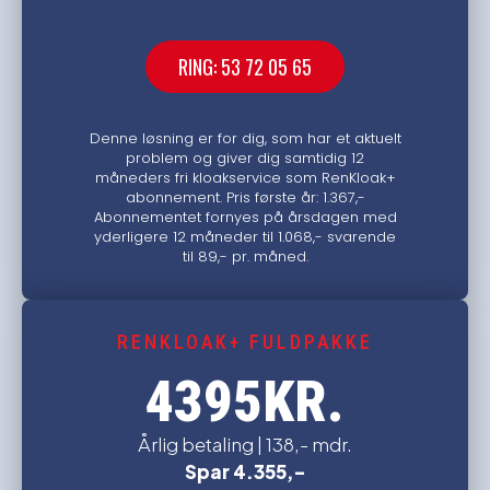
RING: 53 72 05 65
Denne løsning er for dig, som har et aktuelt
problem og giver dig samtidig 12
måneders fri kloakservice som RenKloak+
abonnement. Pris første år: 1.367,-
Abonnementet fornyes på årsdagen med
yderligere 12 måneder til 1.068,- svarende
til 89,- pr. måned.
RENKLOAK+ FULDPAKKE
KR.
4395
Årlig betaling | 138,- mdr.
Spar 4.355,-