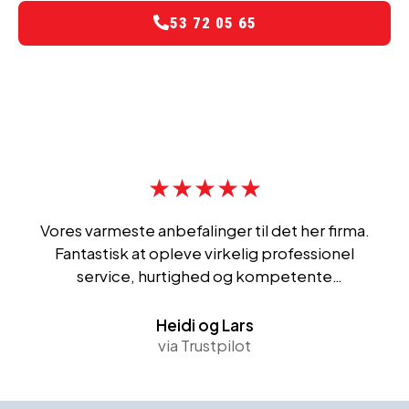
53 72 05 65
★★★★★
Vores varmeste anbefalinger til det her firma.
Fantastisk at opleve virkelig professionel
service, hurtighed og kompetente
medarbejdere, det er sgu en sjældenhed! Og
deres abonnementsordning kan i den grad
Heidi og Lars
anbefales!
via Trustpilot