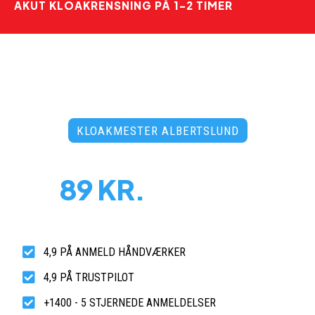
AKUT KLOAKRENSNING PÅ 1-2 TIMER
KLOAKMESTER ALBERTSLUND
PRISER FRA
89 KR.
PR. MD.
Døgnåben tidsbestilling uden merpris
- 3500 faste abonnementer!
4,9 PÅ ANMELD HÅNDVÆRKER
4,9 PÅ TRUSTPILOT
+1400 - 5 STJERNEDE ANMELDELSER