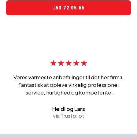
53 72 05 65
★★★★★
Vores varmeste anbefalinger til det her firma.
Fantastisk at opleve virkelig professionel
service, hurtighed og kompetente
medarbejdere, det er sgu en sjældenhed! Og
deres abonnementsordning kan i den grad
Heidi og Lars
anbefales!
via Trustpilot