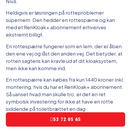
Nivå.
Heldigvis er løsningen på rotteproblemer
supernem. Den hedder en rottespærre og kan
med et RenKloak+ abonnement erhverves
ekstremt billigt.
En rottespærre fungerer som en lem, der er åben
den ene vej og låst den anden vej. Det betyder, at
rotten sagtens kan kravle ud af dit kloaksystem,
men ikke kan komme ind.
En rottespærre kan købes fra kun 1440 kroner inkl.
montering, hvis du har et RenKloak+ abonnement.
Så uanset hvad man skulle tro, er det en ret
symbolsk investering for ikke at have en rotte
siddende på toiletbrættet en dag.
53 72 05 65