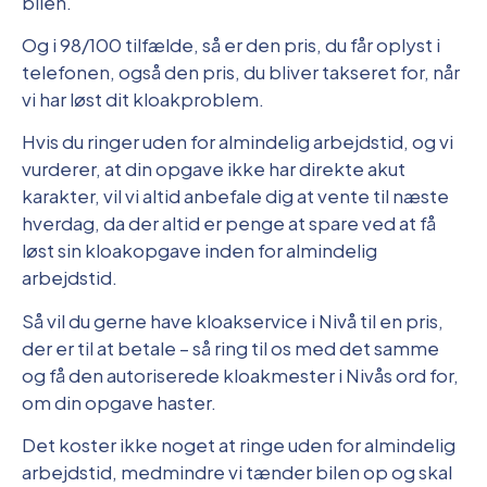
bilen.
Og i 98/100 tilfælde, så er den pris, du får oplyst i
telefonen, også den pris, du bliver takseret for, når
vi har løst dit kloakproblem.
Hvis du ringer uden for almindelig arbejdstid, og vi
vurderer, at din opgave ikke har direkte akut
karakter, vil vi altid anbefale dig at vente til næste
hverdag, da der altid er penge at spare ved at få
løst sin kloakopgave inden for almindelig
arbejdstid.
Så vil du gerne have kloakservice i Nivå til en pris,
der er til at betale – så ring til os med det samme
og få den autoriserede kloakmester i Nivås ord for,
om din opgave haster.
Det koster ikke noget at ringe uden for almindelig
arbejdstid, medmindre vi tænder bilen op og skal