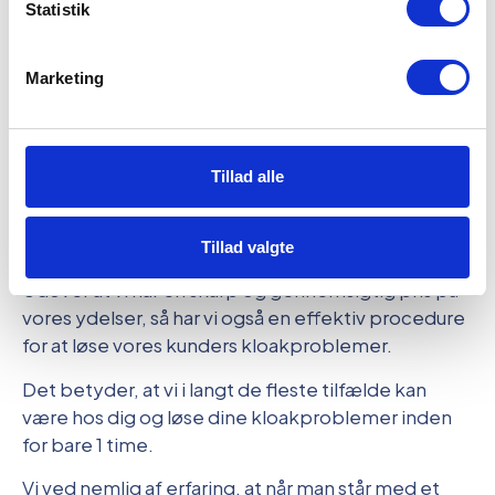
Statistik
Marketing
Tillad alle
Få kloakservice i Nivå på 1-2
Tillad valgte
timer
Udover at vi har en skarp og gennemsigtig pris på
vores ydelser, så har vi også en effektiv procedure
for at løse vores kunders kloakproblemer.
Det betyder, at vi i langt de fleste tilfælde kan
være hos dig og løse dine kloakproblemer inden
for bare 1 time.
Vi ved nemlig af erfaring, at når man står med et