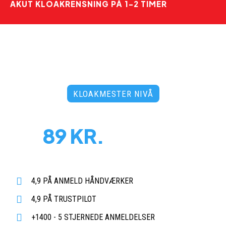
AKUT KLOAKRENSNING PÅ 1-2 TIMER
KLOAKMESTER NIVÅ
PRISER FRA
89 KR.
PR. MD.
Døgnåben tidsbestilling uden merpris
- 3500 faste abonnementer!
4,9 PÅ ANMELD HÅNDVÆRKER
4,9 PÅ TRUSTPILOT
+1400 - 5 STJERNEDE ANMELDELSER