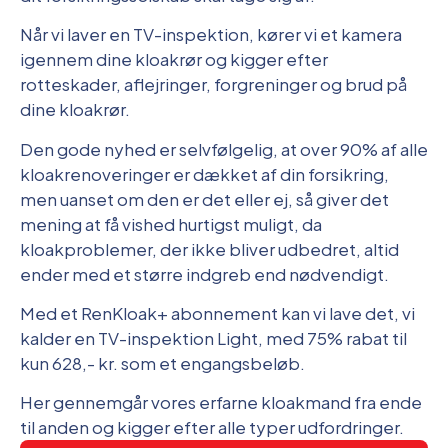
Når vi laver en TV-inspektion, kører vi et kamera
igennem dine kloakrør og kigger efter
rotteskader, aflejringer, forgreninger og brud på
dine kloakrør.
Den gode nyhed er selvfølgelig, at over 90% af alle
kloakrenoveringer er dækket af din forsikring,
men uanset om den er det eller ej, så giver det
mening at få vished hurtigst muligt, da
kloakproblemer, der ikke bliver udbedret, altid
ender med et større indgreb end nødvendigt.
Med et RenKloak+ abonnement kan vi lave det, vi
kalder en TV-inspektion Light, med 75% rabat til
kun 628,- kr. som et engangsbeløb.
Her gennemgår vores erfarne kloakmand fra ende
til anden og kigger efter alle typer udfordringer.