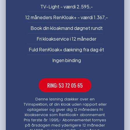
TV-Light - værdi 2.595,-
12 måneders RenKloak+ - værdi 1.367,-
Book din kloakmand døgnet rundt
Fri kloakservice i 12 måneder
Fuld RenKloak+ dækning fra dag ét
Ingen binding
RING: 53 72 05 65
Denne løsning dækker over en
TVinspektion, af din kloak uden rapport eller
optagelser og giver dig 12 måneders fri
kloakservice som RenKloak+ abonnement.
Pris første år: 1.995,- Abonnementet fornyes
på årsdagen med yderligere 12 måneder