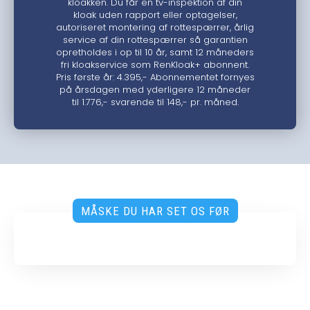
kloakken. Du får en tv-inspektion af din
kloak uden rapport eller optagelser,
autoriseret montering af rottespærrer, årlig
service af din rottespærrer så garantien
opretholdes i op til 10 år, samt 12 måneders
fri kloakservice som RenKloak+ abonnent.
Pris første år: 4.395,- Abonnementet fornyes
på årsdagen med yderligere 12 måneder
til 1.776,- svarende til 148,- pr. måned.
MÅSKE DU HAR SET OS FØR