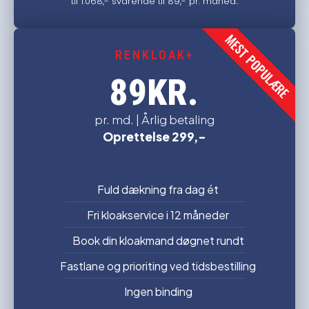
til 1.068,- svarende til 89,- pr. måned..
MEST POPULÆRE
RENKLOAK+
KR.
89
pr. md. | Årlig betaling
Oprettelse 299,-
Fuld dækning fra dag ét
Fri kloakservice i 12 måneder
Book din kloakmand døgnet rundt
Fastlane og prioriting ved tidsbestilling
Ingen binding