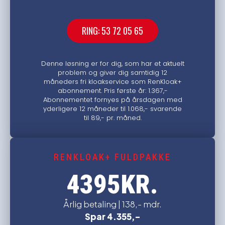
RING: 53 72 05 65
Denne løsning er for dig, som har et aktuelt
problem og giver dig samtidig 12
måneders fri kloakservice som RenKloak+
abonnement. Pris første år: 1.367,-
Abonnementet fornyes på årsdagen med
yderligere 12 måneder til 1.068,- svarende
til 89,- pr. måned.
RENKLOAK+ FULDPAKKE
KR.
4395
Årlig betaling | 138,- mdr.
Spar 4.355,-