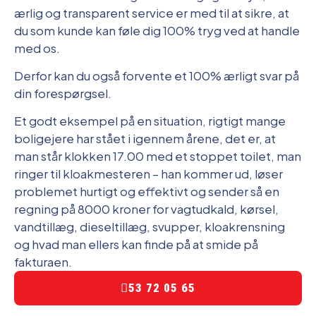
ærlig og transparent service er med til at sikre, at
du som kunde kan føle dig 100% tryg ved at handle
med os.
Derfor kan du også forvente et 100% ærligt svar på
din forespørgsel.
Et godt eksempel på en situation, rigtigt mange
boligejere har stået i igennem årene, det er, at
man står klokken 17.00 med et stoppet toilet, man
ringer til kloakmesteren – han kommer ud, løser
problemet hurtigt og effektivt og sender så en
regning på 8000 kroner for vagtudkald, kørsel,
vandtillæg, dieseltillæg, svupper, kloakrensning
og hvad man ellers kan finde på at smide på
fakturaen.
53 72 05 65