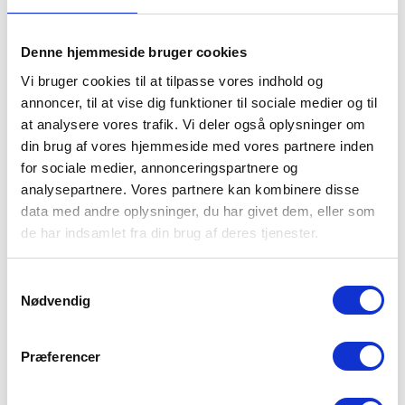
Hvorfor er vi den bedst
bedømte kloakmester i Nivå?
Denne hjemmeside bruger cookies
Igennem de sidste 10 år har vi hjulpet mere end
Vi bruger cookies til at tilpasse vores indhold og
20.000 husstande med kloakservice og har derfor
annoncer, til at vise dig funktioner til sociale medier og til
lært lige præcis, hvad vi skal kigge efter, når du har
at analysere vores trafik. Vi deler også oplysninger om
en stoppet kloak, stoppet håndvask eller et
din brug af vores hjemmeside med vores partnere inden
stoppet toilet.
for sociale medier, annonceringspartnere og
Derfor har vi lanceret abonnementet RenKloak+,
analysepartnere. Vores partnere kan kombinere disse
hvor du kan få fri kloakservice året rundt for en fast
data med andre oplysninger, du har givet dem, eller som
lav pris på kun 89,- pr. md.
de har indsamlet fra din brug af deres tjenester.
53 72 05 65
Samtykkevalg
Nødvendig
Præferencer