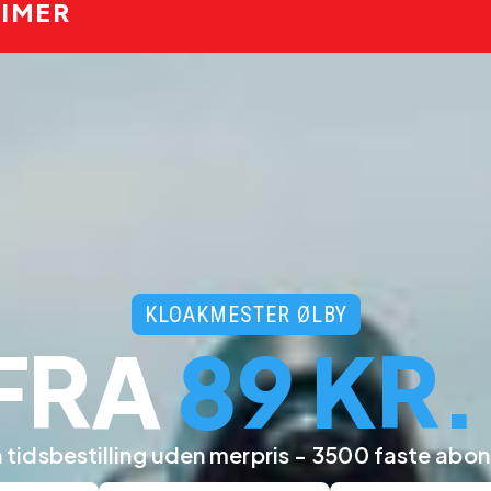
TIMER
KLOAKMESTER ØLBY
 FRA
89 KR.
tidsbestilling uden merpris
- 3500 faste abo