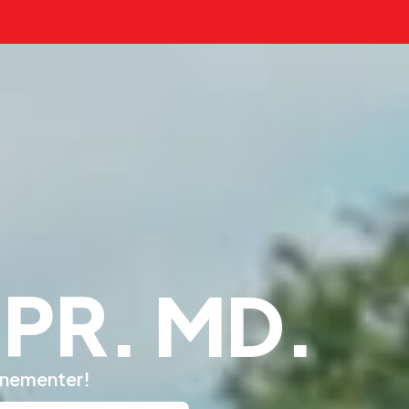
PR. MD.
nnementer!