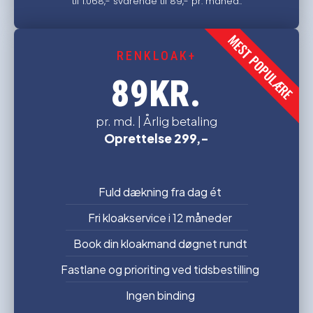
til 1.068,- svarende til 89,- pr. måned..
MEST POPULÆRE
RENKLOAK+
KR.
89
pr. md. | Årlig betaling
Oprettelse 299,-
Fuld dækning fra dag ét
Fri kloakservice i 12 måneder
Book din kloakmand døgnet rundt
Fastlane og prioriting ved tidsbestilling
Ingen binding