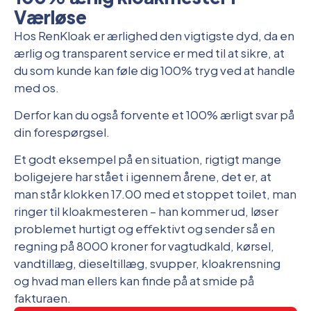
Værløse
Hos RenKloak er ærlighed den vigtigste dyd, da en
ærlig og transparent service er med til at sikre, at
du som kunde kan føle dig 100% tryg ved at handle
med os.
Derfor kan du også forvente et 100% ærligt svar på
din forespørgsel.
Et godt eksempel på en situation, rigtigt mange
boligejere har stået i igennem årene, det er, at
man står klokken 17.00 med et stoppet toilet, man
ringer til kloakmesteren – han kommer ud, løser
problemet hurtigt og effektivt og sender så en
regning på 8000 kroner for vagtudkald, kørsel,
vandtillæg, dieseltillæg, svupper, kloakrensning
og hvad man ellers kan finde på at smide på
fakturaen.