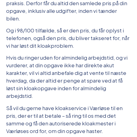
praksis. Derfor får du altid den samlede pris på din
opgave, inklusiv alle udgifter, inden vi tænder
bilen.
Og i 98/100 tilfælde, så er den pris, du får oplyst i
telefonen, også den pris, du bliver takseret for, når
vi har løst dit kloakproblem.
Hvis du ringer uden for almindelig arbejdstid, og vi
vurderer, at din opgave ikke har direkte akut
karakter, vil vi altid anbefale dig at vente til næste
hverdag, da der altid er penge at spare ved at få
løst sin kloakopgave inden for almindelig
arbejdstid.
Så vil du gerne have kloakservice i Værløse til en
pris, der er til at betale – så ring til os med det
samme og få den autoriserede kloakmester i
Værløses ord for, om din opgave haster.