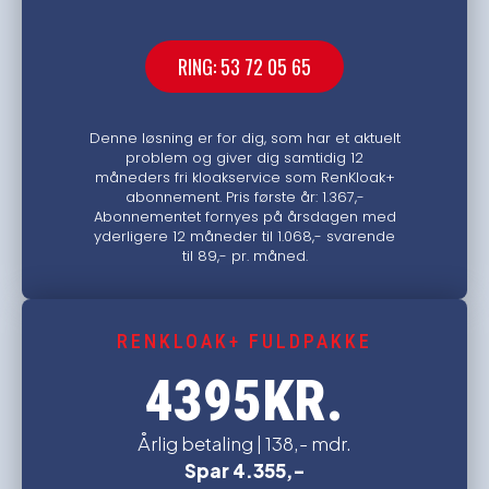
RING: 53 72 05 65
Denne løsning er for dig, som har et aktuelt
problem og giver dig samtidig 12
måneders fri kloakservice som RenKloak+
abonnement. Pris første år: 1.367,-
Abonnementet fornyes på årsdagen med
yderligere 12 måneder til 1.068,- svarende
til 89,- pr. måned.
RENKLOAK+ FULDPAKKE
KR.
4395
Årlig betaling | 138,- mdr.
Spar 4.355,-