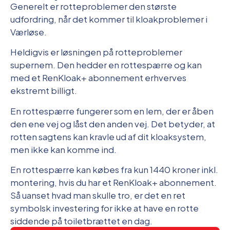
Generelt er rotteproblemer den største
udfordring, når det kommer til kloakproblemer i
Værløse.
Heldigvis er løsningen på rotteproblemer
supernem. Den hedder en rottespærre og kan
med et RenKloak+ abonnement erhverves
ekstremt billigt.
En rottespærre fungerer som en lem, der er åben
den ene vej og låst den anden vej. Det betyder, at
rotten sagtens kan kravle ud af dit kloaksystem,
men ikke kan komme ind.
En rottespærre kan købes fra kun 1440 kroner inkl.
montering, hvis du har et RenKloak+ abonnement.
Så uanset hvad man skulle tro, er det en ret
symbolsk investering for ikke at have en rotte
siddende på toiletbrættet en dag.