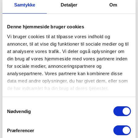
Hvorfor er vi den bedst
Samtykke
Detaljer
Om
bedømte kloakmester i
Værløse?
Denne hjemmeside bruger cookies
Igennem de sidste 10 år har vi hjulpet mere end
Vi bruger cookies til at tilpasse vores indhold og
20.000 husstande med kloakservice og har derfor
annoncer, til at vise dig funktioner til sociale medier og til
lært lige præcis, hvad vi skal kigge efter, når du har
at analysere vores trafik. Vi deler også oplysninger om
en stoppet kloak, stoppet håndvask eller et
din brug af vores hjemmeside med vores partnere inden
stoppet toilet.
for sociale medier, annonceringspartnere og
Derfor har vi lanceret abonnementet RenKloak+,
analysepartnere. Vores partnere kan kombinere disse
hvor du kan få fri kloakservice året rundt for en fast
data med andre oplysninger, du har givet dem, eller som
lav pris på kun 89,- pr. md.
de har indsamlet fra din brug af deres tjenester.
53 72 05 65
Samtykkevalg
Nødvendig
Præferencer