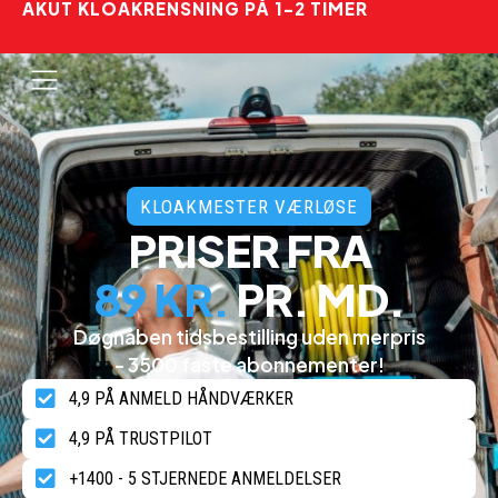
AKUT KLOAKRENSNING PÅ 1-2 TIMER
KLOAKMESTER VÆRLØSE
PRISER FRA
89 KR.
PR. MD.
Døgnåben tidsbestilling uden merpris
- 3500 faste abonnementer!
4,9 PÅ ANMELD HÅNDVÆRKER
4,9 PÅ TRUSTPILOT
+1400 - 5 STJERNEDE ANMELDELSER