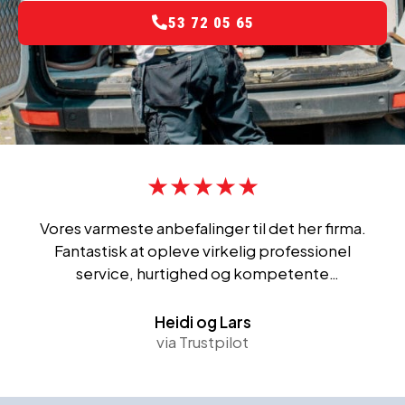
53 72 05 65
★★★★★
Vores varmeste anbefalinger til det her firma.
Fantastisk at opleve virkelig professionel
service, hurtighed og kompetente
medarbejdere, det er sgu en sjældenhed! Og
deres abonnementsordning kan i den grad
Heidi og Lars
anbefales!
via Trustpilot