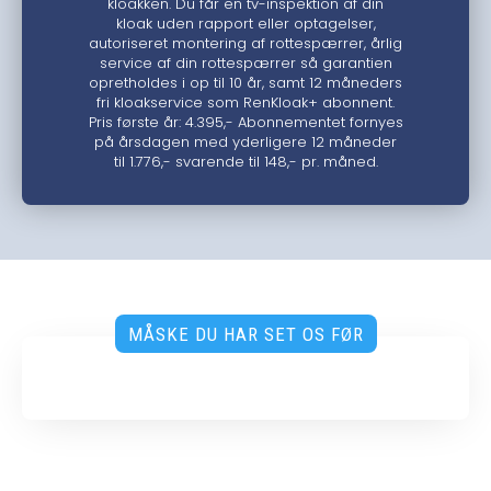
kloakken. Du får en tv-inspektion af din
kloak uden rapport eller optagelser,
autoriseret montering af rottespærrer, årlig
service af din rottespærrer så garantien
opretholdes i op til 10 år, samt 12 måneders
fri kloakservice som RenKloak+ abonnent.
Pris første år: 4.395,- Abonnementet fornyes
på årsdagen med yderligere 12 måneder
til 1.776,- svarende til 148,- pr. måned.
MÅSKE DU HAR SET OS FØR