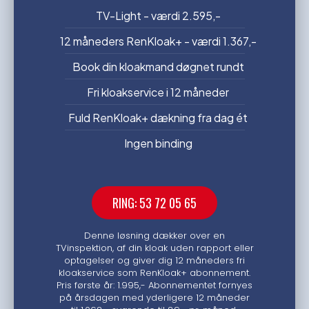
TV-Light - værdi 2.595,-
12 måneders RenKloak+ - værdi 1.367,-
Book din kloakmand døgnet rundt
Fri kloakservice i 12 måneder
Fuld RenKloak+ dækning fra dag ét
Ingen binding
RING: 53 72 05 65
Denne løsning dækker over en
TVinspektion, af din kloak uden rapport eller
optagelser og giver dig 12 måneders fri
kloakservice som RenKloak+ abonnement.
Pris første år: 1.995,- Abonnementet fornyes
på årsdagen med yderligere 12 måneder