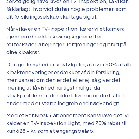
selvfølgelig have lavet en TV-inspektion, så vi kan
få klarlagt, hvorvidt du har nogle problemer, som
dit forsikringsselskab skal tage sig af.
Når vi laver en TV-inspektion, kører vi et kamera
igennem dine kloakrør og kigger efter
rotteskader, aflejringer, forgreninger og brud på
dine kloakrør.
Den gode nyhed er selvfølgelig, at over 90% af alle
kloakrenoveringer er dækket af din forsikring,
men uanset om den er det eller ej, så giver det
mening at få vished hurtigst muligt, da
kloakproblemer, der ikke bliver udbedret, altid
ender med et større indgreb end nødvendigt.
Med et RenKloak+ abonnement kan vi lave det, vi
kalder en TV-inspektion Light, med 75% rabat til
kun 628,- kr. som et engangsbeløb.