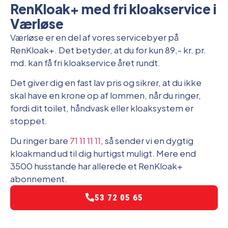
RenKloak+ med fri kloakservice i
Værløse
Værløse er en del af vores servicebyer på
RenKloak+. Det betyder, at du for kun 89,- kr. pr.
md. kan få fri kloakservice året rundt.
Det giver dig en fast lav pris og sikrer, at du ikke
skal have en krone op af lommen, når du ringer,
fordi dit toilet, håndvask eller kloaksystem er
stoppet.
Du ringer bare
71 11 11 11
, så sender vi en dygtig
kloakmand ud til dig hurtigst muligt. Mere end
3500 husstande har allerede et RenKloak+
abonnement.
53 72 05 65